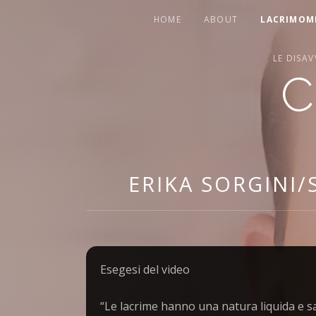
HOME
ABOUT
LACRIMOM
LE DISA
C
OFFICIAL
WEBSITE
ERIKA SORGINI/
Esegesi del video
“Le lacrime hanno una natura liquida e sa