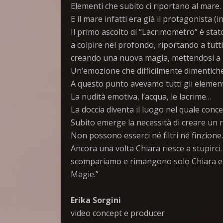
Elementi che subito ci riportano al mare.
E il mare infatti era già il protagonista 
Il primo ascolto di “Lacrimometro” è sta
a colpire nel profondo, riportando a tutt
creando una nuova magia, mettendosi a nu
Un’emozione che difficilmente dimentich
A questo punto avevamo tutti gli elementi
La nudità emotiva, l’acqua, le lacrime…
La doccia diventa il luogo nel quale conce
Subito emerge la necessità di creare un r
Non possono esserci né filtri né finzione.
Ancora una volta Chiara riesce a stupirci.
scompariamo e rimangono solo Chiara e la 
Magie.”
Erika Sorgini
video concept e producer