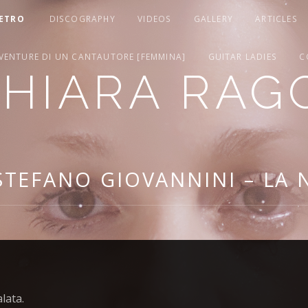
ETRO
DISCOGRAPHY
VIDEOS
GALLERY
ARTICLES
VVENTURE DI UN CANTAUTORE [FEMMINA]
GUITAR LADIES
C
HIARA RAG
STEFANO GIOVANNINI – LA
lata.