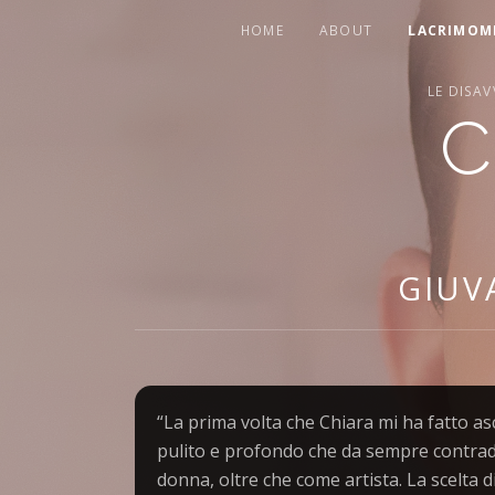
HOME
ABOUT
LACRIMOM
LE DISA
C
OFFICIAL
WEBSITE
GIUV
“La prima volta che Chiara mi ha fatto a
pulito e profondo che da sempre contra
donna, oltre che come artista. La scelta d