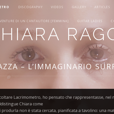
ETRO
DISCOGRAPHY
VIDEOS
GALLERY
ARTICLES
VVENTURE DI UN CANTAUTORE [FEMMINA]
GUITAR LADIES
C
HIARA RAG
AZZA – L’IMMAGINARIO SUR
scoltare Lacrimometro, ho pensato che rappresentasse, nel m
ddistingue Chiara come
i produrla non è stata cercata, pianificata a tavolino: una m