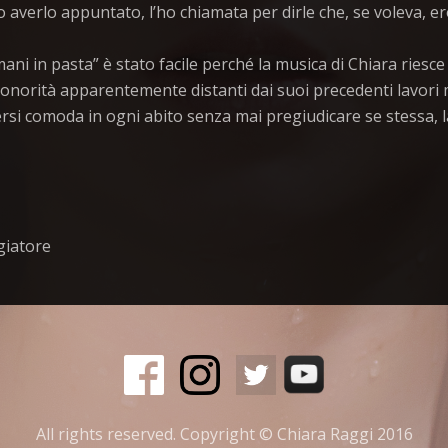
 averlo appuntato, l’ho chiamata per dirle che, se voleva, er
ni in pasta” è stato facile perché la musica di Chiara riesce 
n sonorità apparentemente distanti dai suoi precedenti lavori
ersi comoda in ogni abito senza mai pregiudicare se stessa, la
giatore
All rights reserved. Copyright © Chiara Raggi 2016